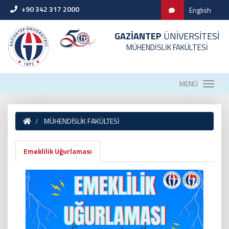
+90 342 317 2000
English
GAZİANTEP
ÜNİVERSİTESİ
MÜHENDİSLİK FAKÜLTESİ
MENÜ
MÜHENDİSLİK FAKÜLTESİ
Emeklilik Uğurlaması