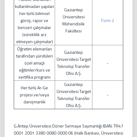
kullanılmadan yapılan
Gaziantep
her türlü bilimsel
Üniversitesi
görüş, rapor ve
Form 2
Mühendislik
benzeri çalışmalar
Fakültesi
(süreklilik arz
etmeyen çalışmalar)
Öğretim elemanları
Gaziantep
tarafından yürütülen
Üniversitesi Target
özel amaçlı
-
Teknoloji Transfer
eğitimler/kurs ve
Ofisi A.Ş.
sertifika programı
Gaziantep
Her türlü Ar-Ge
Üniversitesi Target
projesi ve/veya
-
Teknoloji Transfer
danışmanlık
Ofisi A.Ş.
G.Antep Üniversitesi Döner Sermaye Saymanlığı IBAN: TR47
0001 2001 3380 0080 0000 06 (Halk Bankası, Üniversitesi