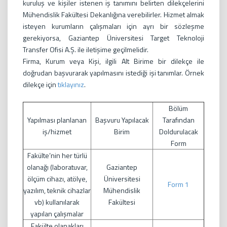
kuruluş ve kişiler istenen iş tanımını belirten dilekçelerini
Mühendislik Fakültesi Dekanlığına verebilirler. Hizmet almak
isteyen kurumların çalışmaları için ayrı bir sözleşme
gerekiyorsa, Gaziantep Üniversitesi Target Teknoloji
Transfer Ofisi A.Ş. ile iletişime geçilmelidir.
Firma, Kurum veya Kişi, ilgili Alt Birime bir dilekçe ile
doğrudan başvurarak yapılmasını istediği işi tanımlar. Örnek
dilekçe için
tıklayınız
.
Bölüm
Yapılması planlanan
Başvuru Yapılacak
Tarafından
iş/hizmet
Birim
Doldurulacak
Form
Fakülte’nin her türlü
olanağı (laboratuvar,
Gaziantep
ölçüm cihazı, atölye,
Üniversitesi
Form 1
yazılım, teknik cihazlar
Mühendislik
vb) kullanılarak
Fakültesi
yapılan çalışmalar
Fakülte olanakları