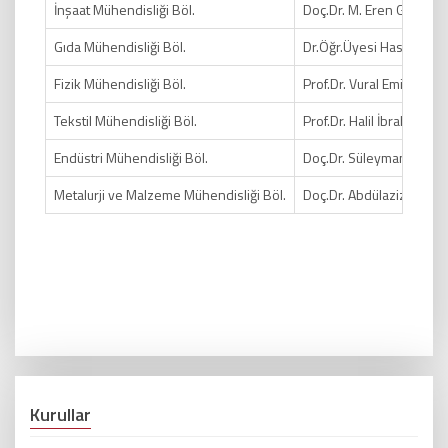
İnşaat Mühendisliği Böl.
Doç.Dr. M. Eren GÜLŞAN
Gıda Mühendisliği Böl.
Dr.Öğr.Üyesi Hasene K
Fizik Mühendisliği Böl.
Prof.Dr. Vural Emir KAF
Tekstil Mühendisliği Böl.
Prof.Dr. Halil İbrahim ÇEL
Endüstri Mühendisliği Böl.
Doç.Dr. Süleyman METE
Metalurji ve Malzeme Mühendisliği Böl.
Doç.Dr. Abdülaziz KAYA
Kurullar