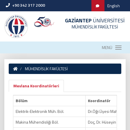
+90 342 317 2000
English
GAZİANTEP
ÜNİVERSİTESİ
MÜHENDİSLİK FAKÜLTESİ
MENÜ
MÜHENDİSLİK FAKÜLTESİ
Mevlana Koordinatörleri
Bölüm
Koordinatör
Elektrik-Elektronik Müh. Böl.
Dr.Öğr.Üyesi Mahmut A
Makina Mühendisliği Böl.
Doç. Dr. Hüseyin YAĞLI