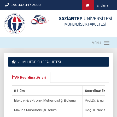
+90 342 317 2000
English
GAZİANTEP
ÜNİVERSİTESİ
MÜHENDİSLİK FAKÜLTESİ
MENÜ
MÜHENDİSLİK FAKÜLTESİ
İTAK Koordinatörleri
Bölüm
Koordinatör
Elektrik-Elektronik Mühendisliği Bölümü
Prof.Dr. Ergun ERÇEL
Makina Mühendisliği Bölümü
Doç.Dr. Necla KARA