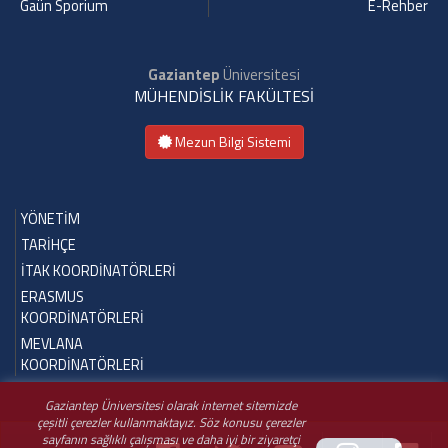
Gaün Sporium
E-Rehber
Gaziantep
Üniversitesi
MÜHENDİSLİK FAKÜLTESİ
Mezun Bilgi Sistemi
YÖNETİM
TARİHÇE
İTAK KOORDİNATÖRLERİ
ERASMUS
KOORDİNATÖRLERİ
MEVLANA
KOORDİNATÖRLERİ
Gaziantep Üniversitesi olarak internet sitemizde
çeşitli çerezler kullanmaktayız. Söz konusu çerezler
sayfanın sağlıklı çalışması ve daha iyi bir ziyaretçi