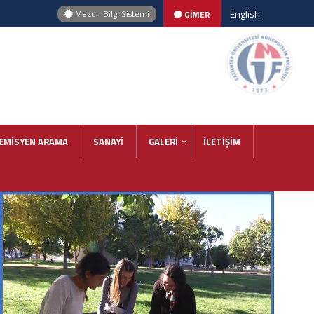
English
Mezun Bilgi Sistemi
GİMER
EMİSYEN ARAMA
SANAYİ
GALERİ
İLETİŞİM