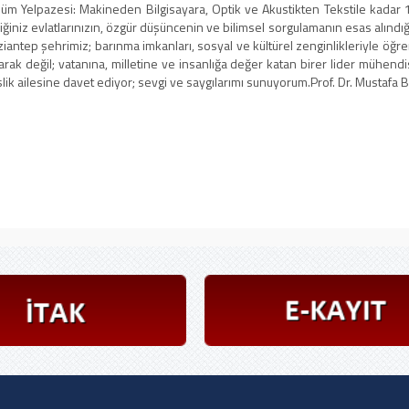
lüm Yelpazesi: Makineden Bilgisayara, Optik ve Akustikten Tekstile kadar 1
tirdiğiniz evlatlarınızın, özgür düşüncenin ve bilimsel sorgulamanın esas alınd
ep şehrimiz; barınma imkanları, sosyal ve kültürel zenginlikleriyle öğrenci
arak değil; vatanına, milletine ve insanlığa değer katan birer lider mühend
slik ailesine davet ediyor; sevgi ve saygılarımı sunuyorum. ​Prof. Dr. Mustaf