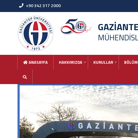
+90 342 317 2000
GAZİANT
MÜHENDİSLİ
ANASAYFA
HAKKIMIZDA
KURULLAR
BÖLÜM