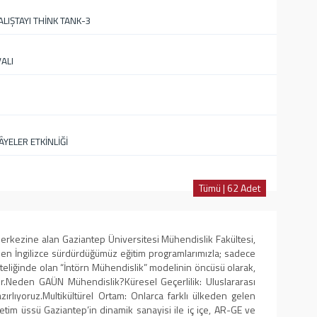
LIŞTAYI THİNK TANK-3
ALI
YELER ETKİNLİĞİ
Tümü | 62 Adet
 merkezine alan Gaziantep Üniversitesi Mühendislik Fakültesi,
amen İngilizce sürdürdüğümüz eğitim programlarımızla; sadece
iteliğinde olan “İntörn Mühendislik” modelinin öncüsü olarak,
​Neden GAÜN Mühendislik? ​Küresel Geçerlilik: Uluslararası
rlıyoruz. ​Multikültürel Ortam: Onlarca farklı ülkeden gelen
etim üssü Gaziantep’in dinamik sanayisi ile iç içe, AR-GE ve