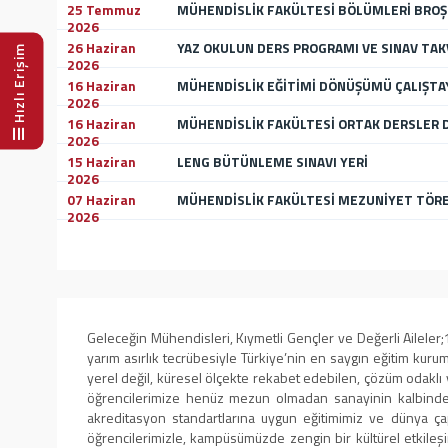
25 Temmuz
MÜHENDİSLİK FAKÜLTESİ BÖLÜMLERİ BROŞ
2026
26 Haziran
YAZ OKULUN DERS PROGRAMI VE SINAV TAK
Hızlı Erişim
2026
16 Haziran
MÜHENDİSLİK EĞİTİMİ DÖNÜŞÜMÜ ÇALIŞTAY
2026
16 Haziran
MÜHENDİSLİK FAKÜLTESİ ORTAK DERSLER D
2026
15 Haziran
LENG BÜTÜNLEME SINAVI YERİ
2026
07 Haziran
MÜHENDİSLİK FAKÜLTESİ MEZUNİYET TÖRE
2026
Geleceğin Mühendisleri, Kıymetli Gençler ve Değerli Aileler;
yarım asırlık tecrübesiyle Türkiye’nin en saygın eğitim kur
yerel değil, küresel ölçekte rekabet edebilen, çözüm odaklı 
öğrencilerimize henüz mezun olmadan sanayinin kalbinde te
akreditasyon standartlarına uygun eğitimimiz ve dünya çapın
öğrencilerimizle, kampüsümüzde zengin bir kültürel etkileşi