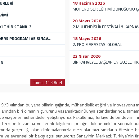
ÜRLERİ
18 Haziran 2026
MÜHENDİSLİK EĞİTİMİ DÖNÜŞÜMÜ ÇA
VİMİ
20 Mayıs 2026
I THİNK TANK-3
2.MÜHENDİSLİK FESTİVALİ & KARNAV
ERS PROGRAMI VE SINAV...
18 Mayıs 2026
2. PROJE ARASTASI GLOBAL
22 Nisan 2026
Nİ
BİR KAHVEYLE BAŞLAR EN GÜZEL HİKÂ
Tümü | 113 Adet
 ​1973 yılından bu yana bilimin ışığında, mühendislik etiğini ve inovasyonu
umlarından biri olmanın gururunu yaşamaktadır. ​Dünya standartlarında, tam
ve vizyoner mühendisler yetiştiriyoruz. Fakültemiz, Türkiye’de bir devrim n
crübe kazanma ve teorik bilgilerini pratiğe dökme imkânı sunmaktadır. 
da geçerliliği olan diplomalarımızla mezunlarımızı sınırların ötesine hazı
m ve evrensel bir bakış açısı sunuyoruz. ​Sanayinin Merkezi: Türkiye’nin ür