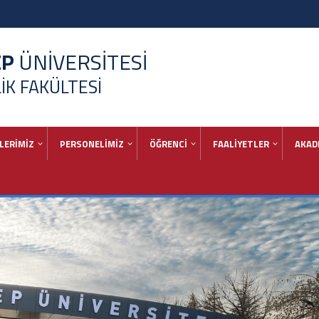
EP
ÜNİVERSİTESİ
K FAKÜLTESİ
LERİMİZ
PERSONELİMİZ
ÖĞRENCİ
FAALİYETLER
AKAD